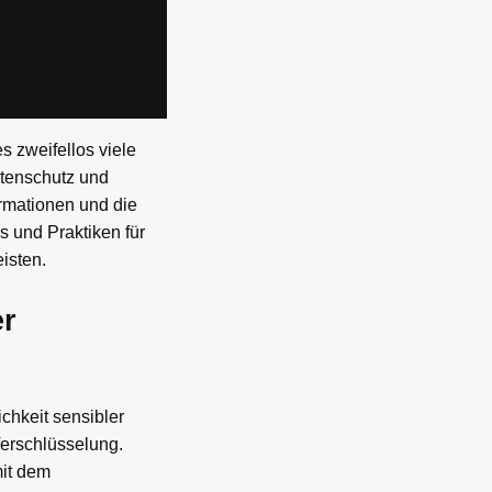
s zweifellos viele
atenschutz und
ormationen und die
 und Praktiken für
isten.
er
ichkeit sensibler
Verschlüsselung.
mit dem