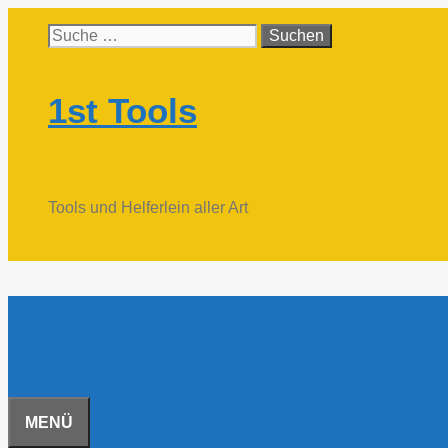
Zum
Suche
Inhalt
nach:
springen
1st Tools
Tools und Helferlein aller Art
1ST TOOLS
MENÜ