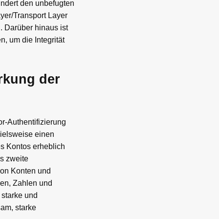
indert den unbefugten
yer/Transport Layer
. Darüber hinaus ist
, um die Integrität
rkung der
r-Authentifizierung
pielsweise einen
es Kontos erheblich
as zweite
 von Konten und
ben, Zahlen und
 starke und
sam, starke