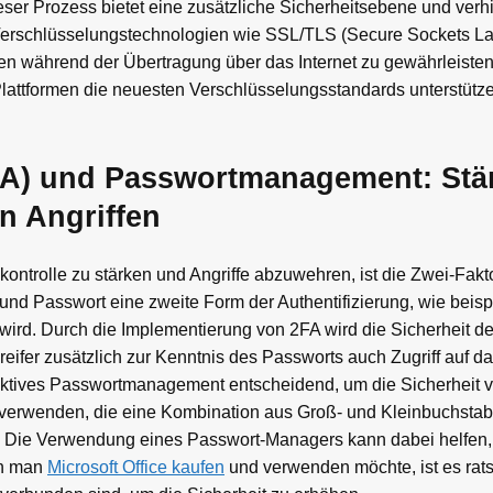
ser Prozess bietet eine zusätzliche Sicherheitsebene und verh
 Verschlüsselungstechnologien wie SSL/TLS (Secure Sockets La
en während der Übertragung über das Internet zu gewährleisten
Plattformen die neuesten Verschlüsselungsstandards unterstützen
2FA) und Passwortmanagement: Stä
n Angriffen
trolle zu stärken und Angriffe abzuwehren, ist die Zwei-Fakto
und Passwort eine zweite Form der Authentifizierung, wie beis
wird. Durch die Implementierung von 2FA wird die Sicherheit d
eifer zusätzlich zur Kenntnis des Passworts auch Zugriff auf d
effektives Passwortmanagement entscheidend, um die Sicherheit
 verwenden, die eine Kombination aus Groß- und Kleinbuchsta
n. Die Verwendung eines Passwort-Managers kann dabei helfen,
nn man
Microsoft Office kaufen
und verwenden möchte, ist es rat