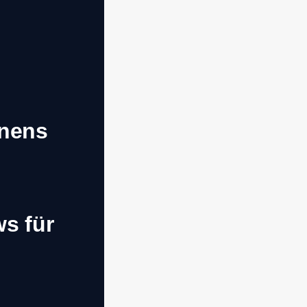
rnens
ws für