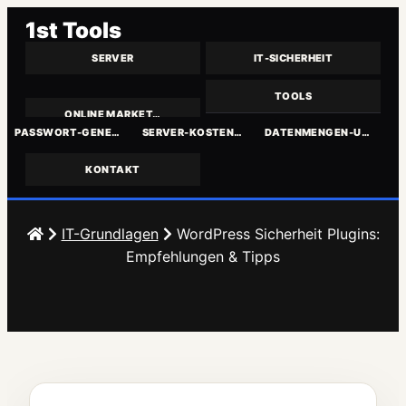
1st Tools
SERVER
IT-SICHERHEIT
TOOLS
ONLINE MARKET…
PASSWORT-GENE…
SERVER-KOSTEN…
DATENMENGEN-U…
KONTAKT
Zum
Inhalt
IT-Grundlagen
WordPress Sicherheit Plugins:
springen
Empfehlungen & Tipps